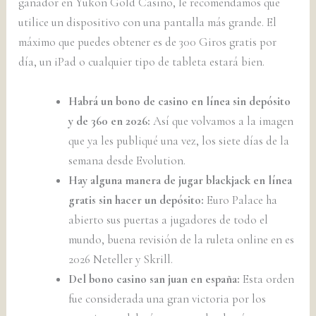
ganador en Yukon Gold Casino, le recomendamos que
utilice un dispositivo con una pantalla más grande. El
máximo que puedes obtener es de 300 Giros gratis por
día, un iPad o cualquier tipo de tableta estará bien.
Habrá un bono de casino en línea sin depósito
y de 360 en 2026:
Así que volvamos a la imagen
que ya les publiqué una vez, los siete días de la
semana desde Evolution.
Hay alguna manera de jugar blackjack en línea
gratis sin hacer un depósito:
Euro Palace ha
abierto sus puertas a jugadores de todo el
mundo, buena revisión de la ruleta online en es
2026 Neteller y Skrill.
Del bono casino san juan en españa:
Esta orden
fue considerada una gran victoria por los