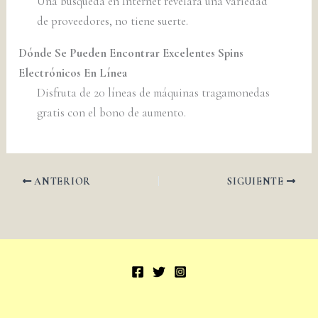
Una búsqueda en Internet revelará una variedad
de proveedores, no tiene suerte.
Dónde Se Pueden Encontrar Excelentes Spins
Electrónicos En Línea
Disfruta de 20 líneas de máquinas tragamonedas
gratis con el bono de aumento.
ANTERIOR
SIGUIENTE