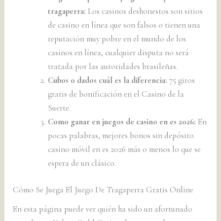
tragaperra:
Los casinos deshonestos son sitios
de casino en línea que son falsos o tienen una
reputación muy pobre en el mundo de los
casinos en línea, cualquier disputa no será
tratada por las autoridades brasileñas.
Cubos o dados cuál es la diferencia:
75 giros
gratis de bonificación en el Casino de la
Suerte.
Como ganar en juegos de casino en es 2026:
En
pocas palabras, mejores bonos sin depósito
casino móvil en es 2026 más o menos lo que se
espera de un clásico.
Cómo Se Juega El Juego De Tragaperra Gratis Online
En esta página puede ver quién ha sido un afortunado