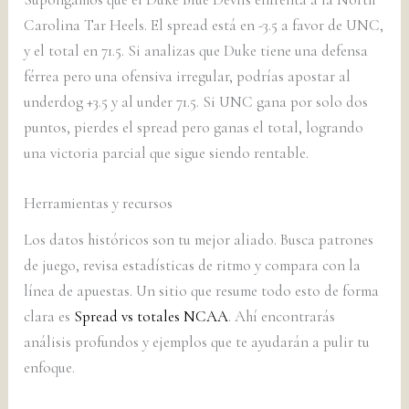
Carolina Tar Heels. El spread está en -3.5 a favor de UNC,
y el total en 71.5. Si analizas que Duke tiene una defensa
férrea pero una ofensiva irregular, podrías apostar al
underdog +3.5 y al under 71.5. Si UNC gana por solo dos
puntos, pierdes el spread pero ganas el total, logrando
una victoria parcial que sigue siendo rentable.
Herramientas y recursos
Los datos históricos son tu mejor aliado. Busca patrones
de juego, revisa estadísticas de ritmo y compara con la
línea de apuestas. Un sitio que resume todo esto de forma
clara es
Spread vs totales NCAA
. Ahí encontrarás
análisis profundos y ejemplos que te ayudarán a pulir tu
enfoque.